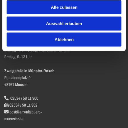
Fax Notarin: 0251/48880911

Alle zulassen
E-Mail-Adressen:

Rechtsanwälte:
schlossplatz@anwaltsbuero-muenster.de
Auswahl erlauben
Notarin:
notare@anwaltsbuero-muenster.de
Ablehnen
Geschäftszeiten:
Montag - Donnerstag: 9-13 und 14-17 Uhr
Freitag: 9–13 Uhr
Zweigstelle in Münster-Roxel:
Pantaleonplatz 9
48161 Münster
02534 / 58 11 900

02534 / 58 11 902

post@anwaltsbuero-

muenster.de