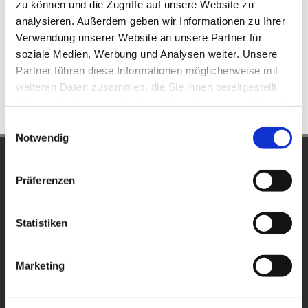
zu können und die Zugriffe auf unsere Website zu
gesundheitlichen Belastungen rechtfertigen nach dem
analysieren. Außerdem geben wir Informationen zu Ihrer
Urteil des OLG Hamm vom 19.02.2018, AZ 3 U 66/16
Verwendung unserer Website an unsere Partner für
ein Schmerzensgeld von 7.500 Euro.
soziale Medien, Werbung und Analysen weiter. Unsere
Partner führen diese Informationen möglicherweise mit
weiteren Daten zusammen, die Sie ihnen bereitgestellt
0
Feed
haben oder die sie im Rahmen Ihrer Nutzung der Dienste
gesammelt haben.
Einwilligungsauswahl
Notwendig
Schunck, Düntzer und Partner
Präferenzen
Partnerschaft von Rechtsanwälten mbB • Notarin
Schlossplatz 48
48143 Münster
Statistiken
Telefon Rechtsanwälte:
0251/46212

Marketing
Telefon Notarin:
0251/4888090

Fax Rechtsanwälte: 0251/46615
