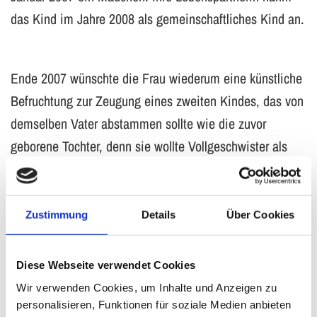
das Kind im Jahre 2008 als gemeinschaftliches Kind an.
Ende 2007 wünschte die Frau wiederum eine künstliche
Befruchtung zur Zeugung eines zweiten Kindes, das von
demselben Vater abstammen sollte wie die zuvor
geborene Tochter, denn sie wollte Vollgeschwister als
Kinder haben. Sie stellte später fest, dass der im Januar
2009 geborene Junge nicht von demselben Spender
stammte. Die Nachricht, dass ihre Kinder keine
Zustimmung
Details
Über Cookies
Vollgeschwister seien, löste bei ihr eine körperlich-
psychische Belastungssituation mit
Diese Webseite verwendet Cookies
Erschöpfungszuständen, depressiven Episoden und
Wir verwenden Cookies, um Inhalte und Anzeigen zu
Schuldgefühlen gegenüber beiden Kindern aus. Die
personalisieren, Funktionen für soziale Medien anbieten