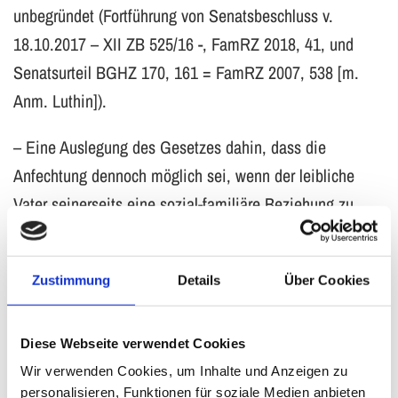
unbegründet (Fortführung von Senatsbeschluss v.
18.10.2017 – XII ZB 525/16 -, FamRZ 2018, 41, und
Senatsurteil BGHZ 170, 161 = FamRZ 2007, 538 [m.
Anm. Luthin]).
– Eine Auslegung des Gesetzes dahin, dass die
Anfechtung dennoch möglich sei, wenn der leibliche
Vater seinerseits eine sozial-familiäre Beziehung zu
dem Kind habe und mit ihm in einer Familie
zusammenlebe, ist nicht zulässig.
Zustimmung
Details
Über Cookies
– Das mit einer bestehenden sozial-familiären
Beziehung einhergehende Elternrecht des rechtlichen
Vaters ist auch in dieser Konstellation gegenüber dem
Diese Webseite verwendet Cookies
grundrechtlich geschützten Interesse des leiblichen
Wir verwenden Cookies, um Inhalte und Anzeigen zu
personalisieren, Funktionen für soziale Medien anbieten