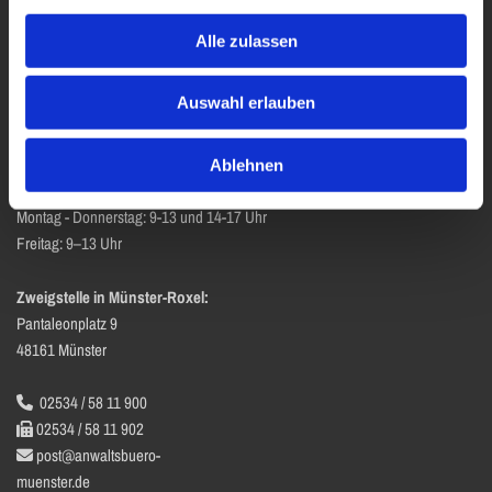
Fax Rechtsanwälte: 0251/46615

Fax Notarin: 0251/48880911

Alle zulassen
E-Mail-Adressen:

Rechtsanwälte:
schlossplatz@anwaltsbuero-muenster.de
Auswahl erlauben
Notarin:
notare@anwaltsbuero-muenster.de
Ablehnen
Geschäftszeiten:
Montag - Donnerstag: 9-13 und 14-17 Uhr
Freitag: 9–13 Uhr
Zweigstelle in Münster-Roxel:
Pantaleonplatz 9
48161 Münster
02534 / 58 11 900

02534 / 58 11 902

post@anwaltsbuero-

muenster.de