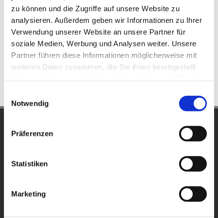
Vaters, die rechtliche Vaterstellung erlangen zu können,
zu können und die Zugriffe auf unsere Website zu
vorrangig (im Anschluss an BVerfGE 108, 82 = FamRZ
analysieren. Außerdem geben wir Informationen zu Ihrer
2003, 816 [m. Anm. Huber], und Senatsurteil BGHZ 170,
Verwendung unserer Website an unsere Partner für
soziale Medien, Werbung und Analysen weiter. Unsere
161 = FamRZ 2007, 538 [m. Anm. Luthin]).
Partner führen diese Informationen möglicherweise mit
weiteren Daten zusammen, die Sie ihnen bereitgestellt
0
Feed
haben oder die sie im Rahmen Ihrer Nutzung der Dienste
gesammelt haben.
Einwilligungsauswahl
Notwendig
Schunck, Düntzer und Partner
Präferenzen
Partnerschaft von Rechtsanwälten mbB • Notarin
Schlossplatz 48
Statistiken
48143 Münster
Telefon Rechtsanwälte:
0251/46212

Marketing
Telefon Notarin:
0251/4888090
